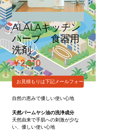
ALALAキッチン
ハーブ 食器用
洗剤
価
￥2,310
格
お見積もりは下記メールフォームから
自然の恵みで優しい使い心地
天然パームヤシ油の洗浄成分
天然由来で手肌への刺激が少な
い、優しい使い心地