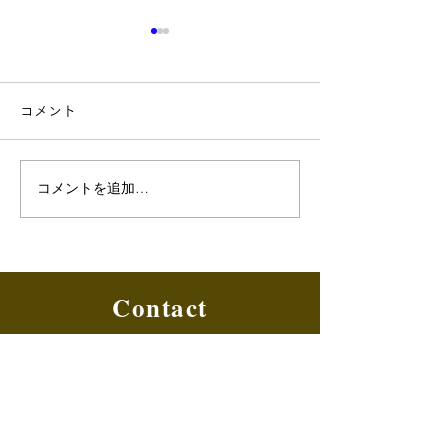
コメント
コメントを追加…
アメニックスナビ（マイ
アメニックスナ
ページ）復旧のお知らせ
ページ）の表示
ついて
Contact
ご相談・お問い合わせ
TEL.048(886)2001
FAX.048(885)5239