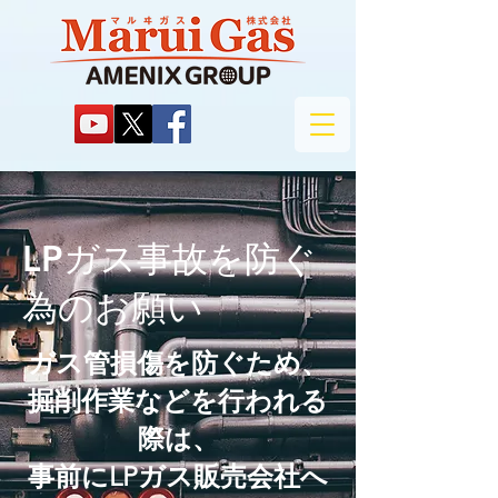
LPガス事故を防ぐ
為のお願い
ガス管損傷を防ぐため、
掘削作業などを行われる
際は、
事前にLPガス販売会社​へ