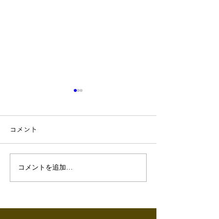
コメント
コメントを追加…
千葉県LPガス料金負担軽
埼玉県第6回LP
減支援（第6次）のお知ら
負担軽減補助事
せ
て