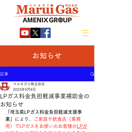
お知らせ
記事
マルヰガス株式会社
2023年9月8日
LPガス料金負担軽減事業補助金の
お知らせ
「埼玉県LPガス料金負担軽減支援事
業」
により、
ご家庭や飲食店（業務
用）でLPガスをお使いのお客様の
LPガ