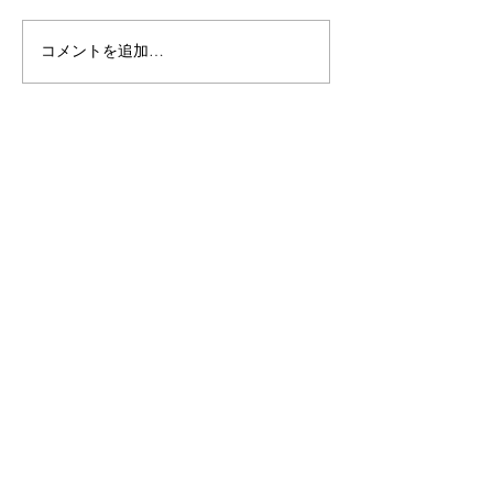
コメントを追加…
アメニックスナビ（マイ
アメニックスナ
ページ）復旧のお知らせ
ページ）の表示
ついて
Contact
ご相談・お問い合わせ
TEL.048(886)2001
FAX.048(885)5239
受付時間：月～金曜日（祝日除く）8:30〜18:00
※上記時間帯外は緊急時対応お客様センターへ接続
となります
メールはこちら