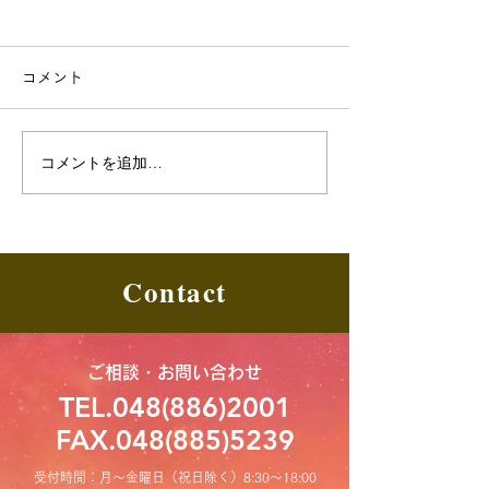
コメント
コメントを追加…
千葉県LPガス料金負担軽
埼玉県第6回LP
減支援（第6次）のお知ら
負担軽減補助事
せ
て
Contact
ご相談・お問い合わせ
TEL.048(886)2001
FAX.048(885)5239
受付時間：月～金曜日（祝日除く）8:30〜18:00